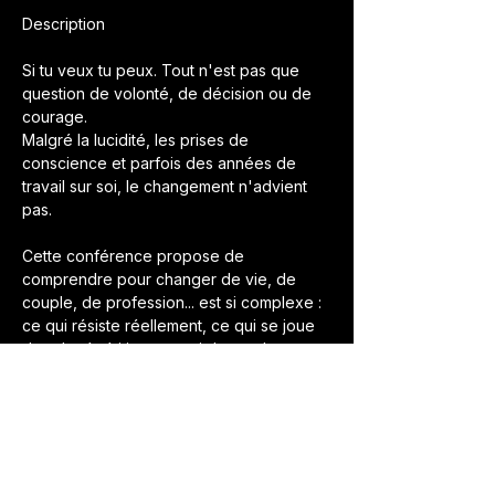
Description
Si tu veux tu peux. Tout n'est pas que 
question de volonté, de décision ou de 
courage.
Malgré la lucidité, les prises de 
conscience et parfois des années de 
travail sur soi, le changement n'advient 
pas.
Cette conférence propose de 
comprendre pour changer de vie, de 
couple, de profession... est si complexe : 
ce qui résiste réellement, ce qui se joue 
dans la répétition, ce qui demande autre 
chose qu'un simple effort.
Elle répond à : 
le sentiment d'être lucide sans parvenir à 
transformer sa vie.