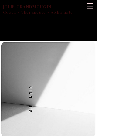
JULIE
GRANDMOUGIN
Coach - Thérapeute - Alchimiste